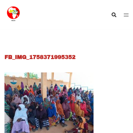
Aller
au
contenu
FB_IMG_1758371995352