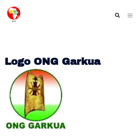
Aller
au
contenu
Logo ONG Garkua