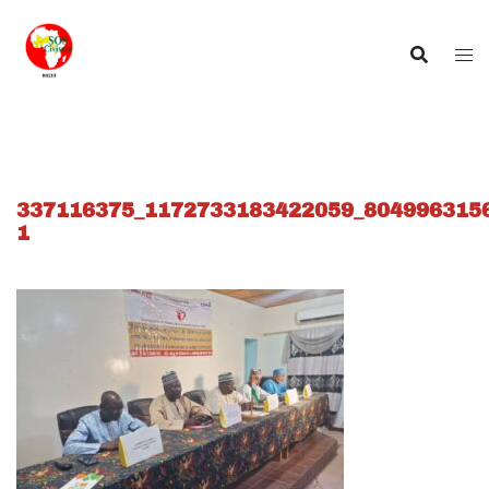
Aller
au
contenu
337116375_1172733183422059_8049963156
1