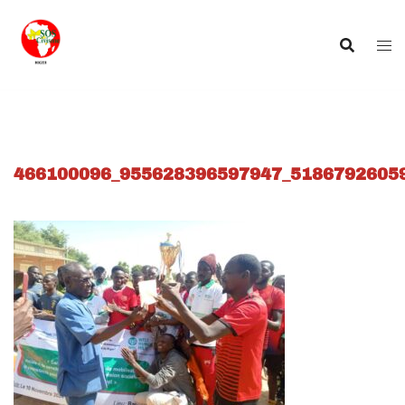
Aller
au
contenu
466100096_955628396597947_5186792605