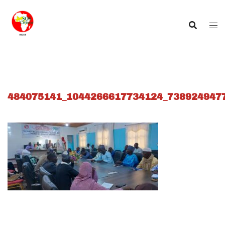
Aller
au
contenu
484075141_1044266617734124_738924947