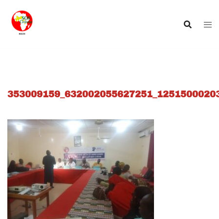
Aller
au
contenu
353009159_632002055627251_1251500020