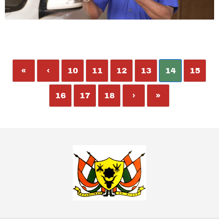
«
‹
10
11
12
13
14
15
16
17
18
›
»