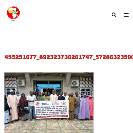
Aller
au
contenu
455251677_892323736261747_5728632359