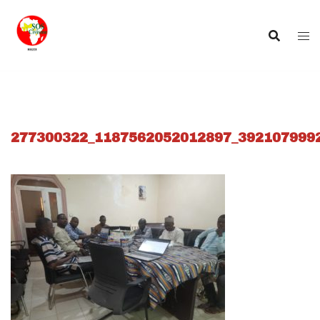
Aller
au
contenu
277300322_1187562052012897_392107999