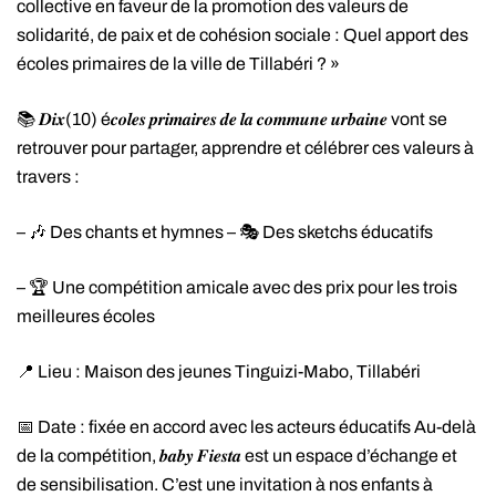
collective en faveur de la promotion des valeurs de
solidarité, de paix et de cohésion sociale : Quel apport des
écoles primaires de la ville de Tillabéri ? »
📚 𝑫𝒊𝒙(10) é𝒄𝒐𝒍𝒆𝒔 𝒑𝒓𝒊𝒎𝒂𝒊𝒓𝒆𝒔 𝒅𝒆 𝒍𝒂 𝒄𝒐𝒎𝒎𝒖𝒏𝒆 𝒖𝒓𝒃𝒂𝒊𝒏𝒆 vont se
retrouver pour partager, apprendre et célébrer ces valeurs à
travers :
– 🎶 Des chants et hymnes – 🎭 Des sketchs éducatifs
– 🏆 Une compétition amicale avec des prix pour les trois
meilleures écoles
📍 Lieu : Maison des jeunes Tinguizi-Mabo, Tillabéri
📅 Date : fixée en accord avec les acteurs éducatifs Au-delà
de la compétition, 𝒃𝒂𝒃𝒚 𝑭𝒊𝒆𝒔𝒕𝒂 est un espace d’échange et
de sensibilisation. C’est une invitation à nos enfants à