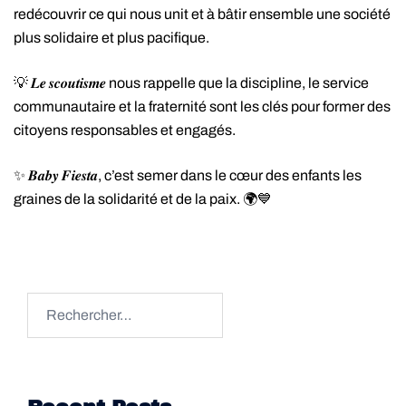
redécouvrir ce qui nous unit et à bâtir ensemble une société
plus solidaire et plus pacifique.
💡 𝑳𝒆 𝒔𝒄𝒐𝒖𝒕𝒊𝒔𝒎𝒆 nous rappelle que la discipline, le service
communautaire et la fraternité sont les clés pour former des
citoyens responsables et engagés.
✨ 𝑩𝒂𝒃𝒚 𝑭𝒊𝒆𝒔𝒕𝒂, c’est semer dans le cœur des enfants les
graines de la solidarité et de la paix. 🌍💙
Rechercher :