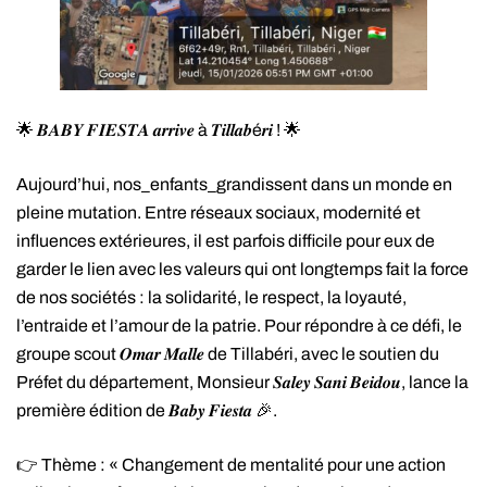
🌟 𝑩𝑨𝑩𝒀 𝑭𝑰𝑬𝑺𝑻𝑨 𝒂𝒓𝒓𝒊𝒗𝒆 à 𝑻𝒊𝒍𝒍𝒂𝒃é𝒓𝒊 ! 🌟
Aujourd’hui, nos_enfants_grandissent dans un monde en
pleine mutation. Entre réseaux sociaux, modernité et
influences extérieures, il est parfois difficile pour eux de
garder le lien avec les valeurs qui ont longtemps fait la force
de nos sociétés : la solidarité, le respect, la loyauté,
l’entraide et l’amour de la patrie. Pour répondre à ce défi, le
groupe scout 𝑶𝒎𝒂𝒓 𝑴𝒂𝒍𝒍𝒆 de Tillabéri, avec le soutien du
Préfet du département, Monsieur 𝑺𝒂𝒍𝒆𝒚 𝑺𝒂𝒏𝒊 𝑩𝒆𝒊𝒅𝒐𝒖, lance la
première édition de 𝑩𝒂𝒃𝒚 𝑭𝒊𝒆𝒔𝒕𝒂 🎉.
👉 Thème : « Changement de mentalité pour une action